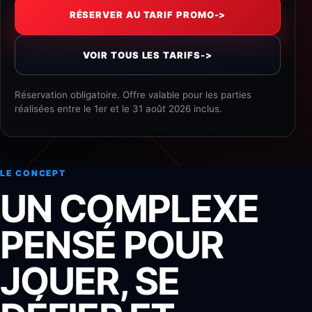
RÉSERVER AU TARIF PROMO
->
VOIR TOUS LES TARIFS
->
Réservation obligatoire. Offre valable pour les parties
réalisées entre le 1er et le 31 août 2026 inclus.
LE CONCEPT
UN COMPLEXE
PENSÉ POUR
JOUER, SE