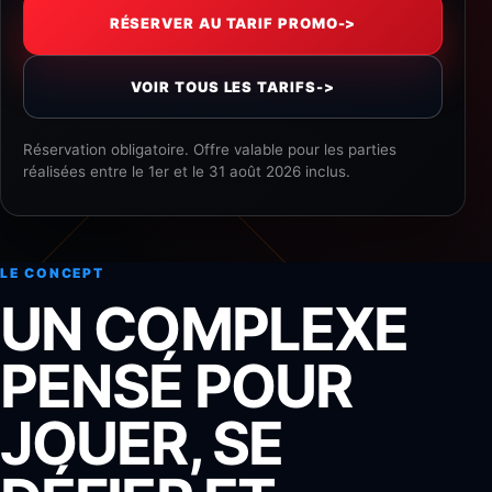
RÉSERVER AU TARIF PROMO
->
VOIR TOUS LES TARIFS
->
Réservation obligatoire. Offre valable pour les parties
réalisées entre le 1er et le 31 août 2026 inclus.
LE CONCEPT
UN COMPLEXE
PENSÉ POUR
JOUER, SE