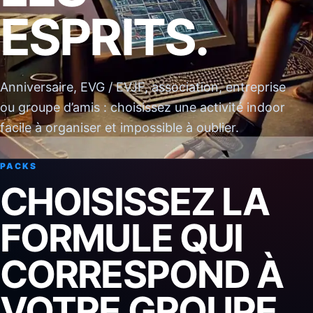
ESPRITS.
Anniversaire, EVG / EVJF, association, entreprise
ou groupe d’amis : choisissez une activité indoor
facile à organiser et impossible à oublier.
PACKS
CHOISISSEZ LA
FORMULE QUI
CORRESPOND À
VOTRE GROUPE.