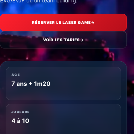
EVG/EVJF ou un team building.
RÉSERVER LE LASER GAME
→
VOIR LES TARIFS
→
ÂGE
7 ans + 1m20
JOUEURS
4 à 10