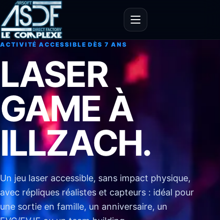
Ouvrir le menu
ACTIVITÉ ACCESSIBLE DÈS 7 ANS
LASER
GAME À
ILLZACH.
Un jeu laser accessible, sans impact physique,
avec répliques réalistes et capteurs : idéal pour
une sortie en famille, un anniversaire, un