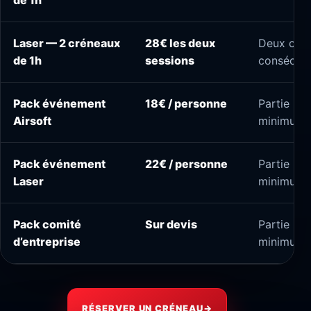
de 1h
Laser — 2 créneaux
28€ les deux
Deux cré
de 1h
sessions
consécuti
Pack événement
18€ / personne
Partie pr
Airsoft
minimum
Pack événement
22€ / personne
Partie pr
Laser
minimum
Pack comité
Sur devis
Partie pr
d’entreprise
minimum
RÉSERVER UN CRÉNEAU
→