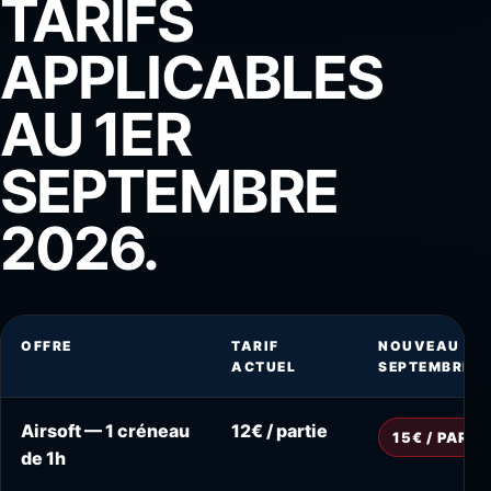
TARIFS
APPLICABLES
AU 1ER
SEPTEMBRE
2026.
OFFRE
TARIF
NOUVEAU TAR
ACTUEL
SEPTEMBRE 2
Airsoft — 1 créneau
12€ / partie
15€ / PARTI
de 1h