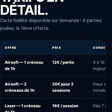
DÉTAIL.
Carte fidélité disponible sur demande : 6 parties
jouées, la 7ème offerte.
OFFRE
PRIX
CONDITI
Airsoft — 1 créneau
12€ / partie
4 à 10 jou
de 1h
majeurs
Airsoft — 2
20€ pour 2
Deux cré
créneaux de 1h
sessions
consécuti
Laser — 1 créneau
16€ / session
Dès 7 an