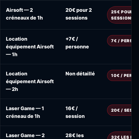
Airsoft — 2
20€ pour 2
25€ POUR 2
créneaux de 1h
sessions
SESSIONS
Location
+7€ /
7€ / PERSO
équipement Airsoft
personne
— 1h
Location
Non détaillé
10€ / PERS
équipement Airsoft
— 2h
Laser Game — 1
16€ /
20€ / SESSI
créneau de 1h
session
Laser Game — 2
28€ les
32€ LES DE