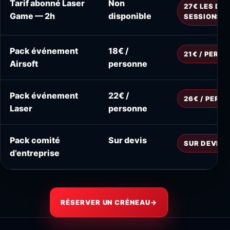
Tarif abonné Laser
Non
27€ LES DE
Game — 2h
disponible
SESSIONS
Pack événement
18€ /
21€ / PERS
Airsoft
personne
Pack événement
22€ /
26€ / PERS
Laser
personne
Pack comité
Sur devis
SUR DEVIS
d’entreprise
RÉSERVER UN CRÉNEAU
→