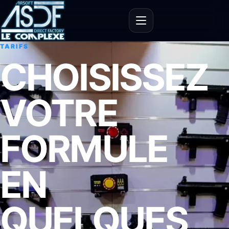
Ouvrir le menu
TARIFS
CHOISISSEZ
VOTRE
FORMULE
EN
QUELQUES